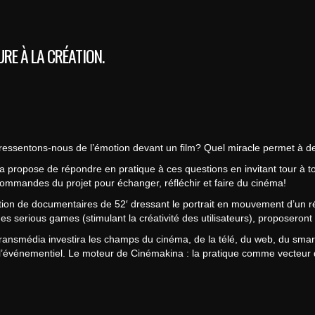
RE À LA CRÉATION.
ressentons-nous de l’émotion devant un film? Quel miracle permet à deu
 propose de répondre en pratique à ces questions en invitant tour à to
commandes du projet pour échanger, réfléchir et faire du cinéma!
tion de documentaires de 52′ dressant le portrait en mouvement d’un ré
des serious games (stimulant la créativité des utilisateurs), proposeron
transmédia investira les champs du cinéma, de la télé, du web, du smartp
e l’événementiel. Le moteur de Cinémakina : la pratique comme vecteur d